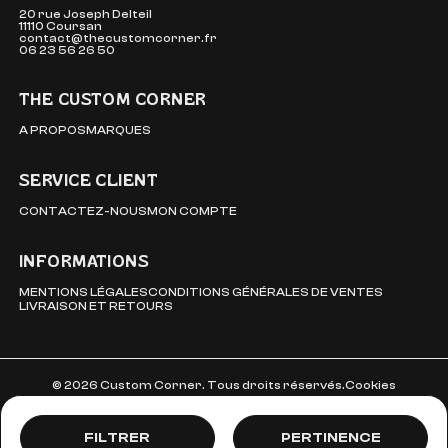
20 rue Joseph Delteil
11110 Coursan
contact@thecustomcorner.fr
06 23 56 26 50
THE CUSTOM CORNER
A PROPOS
MARQUES
SERVICE CLIENT
CONTACTEZ-NOUS
MON COMPTE
INFORMATIONS
MENTIONS LÉGALES
CONDITIONS GÉNÉRALES DE VENTES
LIVRAISON ET RETOURS
© 2026 Custom Corner. Tous droits réservés.
Cookies
Pertinence
FILTRER
MARQUE
PERTINENCE