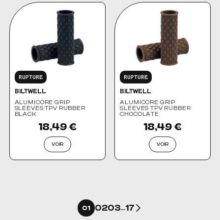
RUPTURE
RUPTURE
BILTWELL
BILTWELL
ALUMICORE GRIP
ALUMICORE GRIP
SLEEVES TPV RUBBER
SLEEVES TPV RUBBER
BLACK
CHOCOLATE
18,49 €
18,49 €
VOIR
VOIR
Suivant
02
03
17
01
…