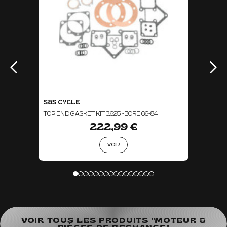
S&S CYCLE
TOP END GASKET KIT 3.625"-BORE 66-84
222,99 €
VOIR
VOIR TOUS LES PRODUITS "MOTEUR &