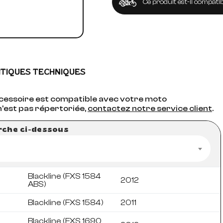
Ce produit est-il compatib
ITIQUES TECHNIQUES
accessoire est compatible avec votre moto
n'est pas répertoriée,
contactez notre service client
.
erche ci-dessous
Blackline (FXS 1584
2012
ABS)
Blackline (FXS 1584)
2011
Blackline (FXS 1690