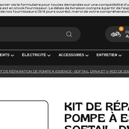
acter via le formulaire pour toutes demandes sur une compatibilité d'
st en stock fournisseur. Le délais de livraison compte à partir de l'ex
de nos fournisseurs (3/4 jours ouvrés), merci de votre compréhension
P
A
RECHERCHER
ENTS
ÉLECTRICITÉ
ACCESSOIRES
ENTRETIEN
IT DE RÉPARATION DE POMPE À ESSENCE - SOFTAIL, DYNA ET V-ROD DE 20
MENT COMPLÈTE
TRICITÉ ET MESURE
BAGAGERIE
HUILES, PRODUIT CHIMIQUES ET L
GOODIES
IRAGE
PORTES BAGAGES, FIXATIONS ET ACCESSOIRES
KITS ENTRETIEN
CARTES CADEAUX
S INTERMÉDIAIRES ET EMBOUTS
GEURS DE BATTERIE
SÉCURITÉ ET DE TRANSPORTS
FILTRES
KIT DE RÉ
GE & ACCESSOIRES
IES D'ALLUMAGE
ACCESSOIRES DIVERS
BOUGIES D'ALLUMAGE
POMPE À E
ERIES
PAREBRISES ET CARENAGES
BATTERIES
LLES
RETROVISEURS
OUTILLAGE