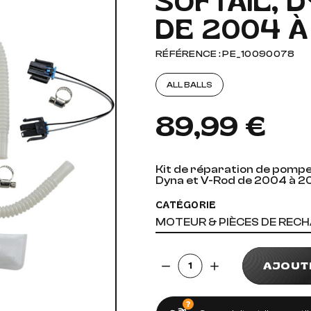
SOFTAIL, 
DE 2004 À
AUDIO, VIDÉO ET FIXATIONS
VISSERIE
 PIEDS
RÉFÉRENCE : PE_10090078
ALL BALLS
89,99 €
Kit de réparation de pompe 
Dyna et V-Rod de 2004 à 2
CATÉGORIE
MOTEUR & PIÈCES DE REC
Quantité
AJOUT