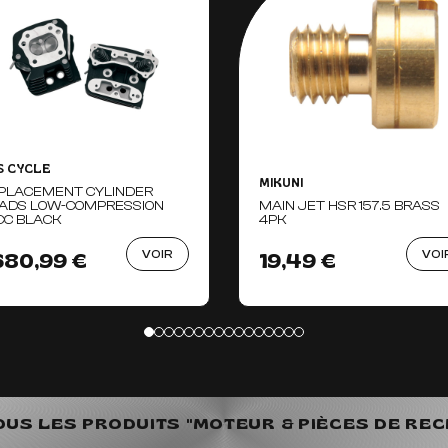
S CYCLE
MIKUNI
PLACEMENT CYLINDER
ADS LOW-COMPRESSION
MAIN JET HSR 157.5 BRASS
CC BLACK
4PK
VOIR
VOI
 680,99 €
19,49 €
OUS LES PRODUITS "MOTEUR & PIÈCES DE RE