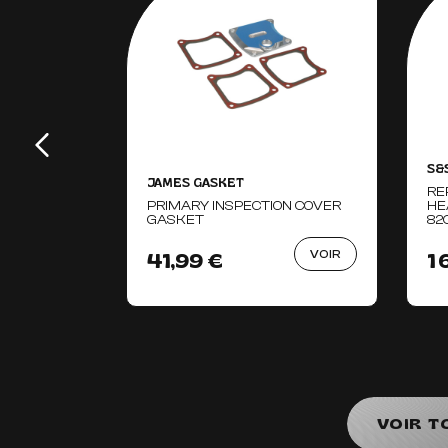
S&
JAMES GASKET
RE
PRIMARY INSPECTION COVER
HE
GASKET
82
VOIR
41,99 €
1
VOIR T