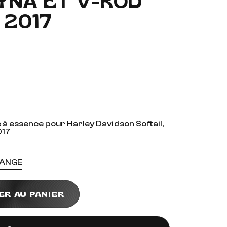
DYNA ET V-ROD
 2017
à essence pour Harley Davidson Softail,
017
HANGE
ER AU PANIER