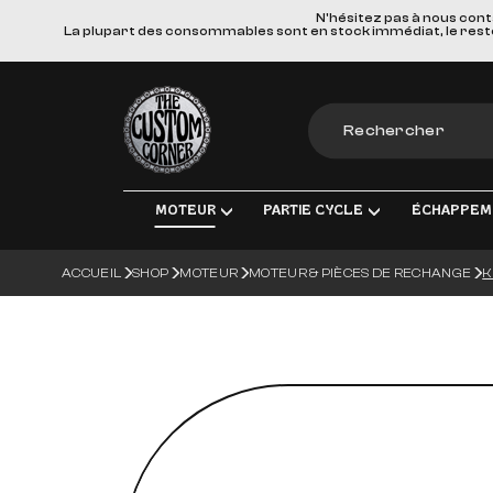
N'hésitez pas à nous cont
La plupart des consommables sont en stock immédiat, le reste e
The Custom Corner
MOTEUR
PARTIE CYCLE
ÉCHAPPEM
ACCUEIL
SHOP
MOTEUR
MOTEUR & PIÈCES DE RECHANGE
K
MOTEUR & PIÈCES DE RECHANGE
TRANSMISSION FINALE
LIGNES D'ÉCHAPPE
ÉLEC
ADMISSION
FREINS
SILENCIEUX
ÉCLA
TRANSMISSION
SUSPENSIONS
COLLECTEURS, TUBE
CHAR
ROUES & ACCESSOIRES
MATERIEL DE MONTA
BOUG
CORPS DU VÉHICULE
BATT
GUIDONS ET COMMANDES MANUE