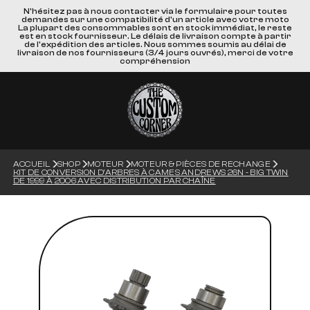
N'hésitez pas à nous contacter via le formulaire pour toutes
demandes sur une compatibilité d'un article avec votre moto
La plupart des consommables sont en stock immédiat, le reste
est en stock fournisseur. Le délais de livraison compte à partir
de l'expédition des articles. Nous sommes soumis au délai de
livraison de nos fournisseurs (3/4 jours ouvrés), merci de votre
compréhension
ACCUEIL
SHOP
MOTEUR
MOTEUR & PIÈCES DE RECHANGE
KIT DE CONVERSION D'ARBRES À CAMES ANDREWS 26N - BIG TWIN
DE 1999 À 2006 AVEC DISTRIBUTION PAR CHAÎNE