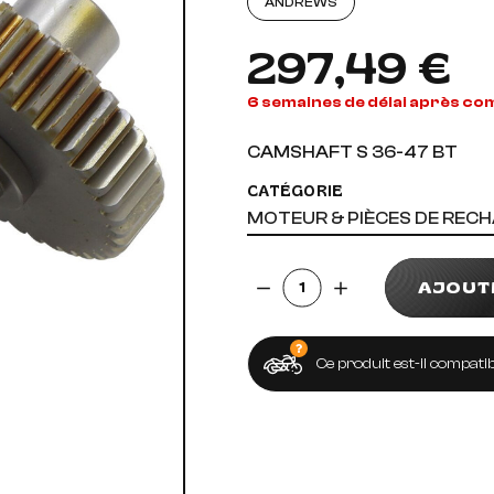
ANDREWS
AUDIO, VIDÉO ET FIXATIONS
VISSERIE
297,49 €
 PIEDS
6 semaines de délai après c
CAMSHAFT S 36-47 BT
CATÉGORIE
MOTEUR & PIÈCES DE REC
Quantité
AJOUT
Ce produit est-il compatib