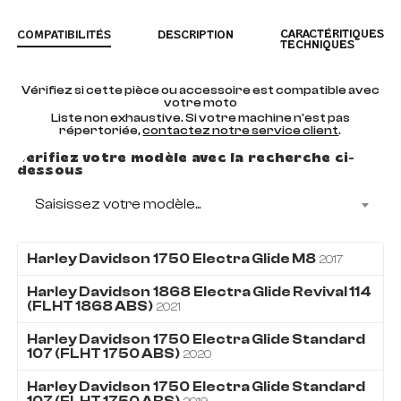
CARACTÉRITIQUES
COMPATIBILITÉS
DESCRIPTION
TECHNIQUES
Vérifiez si cette pièce ou accessoire est compatible avec
votre moto
Liste non exhaustive. Si votre machine n'est pas
répertoriée,
contactez notre service client
.
Vérifiez votre modèle avec la recherche ci-
dessous
Saisissez votre modèle...
Harley Davidson
1750
Electra Glide M8
2017
Harley Davidson
1868
Electra Glide Revival 114
(FLHT 1868 ABS)
2021
Harley Davidson
1750
Electra Glide Standard
107 (FLHT 1750 ABS)
2020
Harley Davidson
1750
Electra Glide Standard
107 (FLHT 1750 ABS)