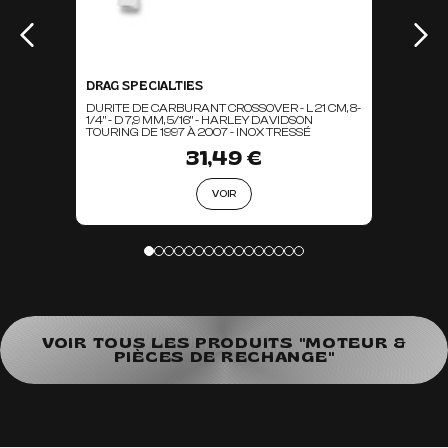
DRAG SPECIALTIES
DURITE DE CARBURANT CROSSOVER - L 21 CM, 8-
1/4" - D 7,9 MM, 5/16" - HARLEY DAVIDSON
TOURING DE 1997 À 2007 - INOX TRESSÉ
31,49 €
VOIR
VOIR TOUS LES PRODUITS "MOTEUR &
PIÈCES DE RECHANGE"