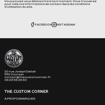
Vous pouvez vous désinscrire à tout moment. Vous trouverez
pour cela nos informations de contact dans les conditions
d'utilisation du site.
FACEBOOK
INSTAGRAM
The Custom Corner
20 rue Joseph Delteil
11110 Coursan
contact@thecustomcorner.fr
06 23 56 26 50
THE CUSTOM CORNER
A PROPOS
MARQUES