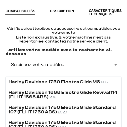
CARACTÉRITIQUES
COMPATIBILITÉS
DESCRIPTION
TECHNIQUES
Vérifiez si cette pièce ou accessoire est compatible avec
votre moto
Liste non exhaustive. Si votre machine n'est pas
répertoriée,
contactez notre service client
.
Vérifiez votre modèle avec la recherche ci-
dessous
Saisissez votre modèle...
Harley Davidson
1750
Electra Glide M8
2017
Harley Davidson
1868
Electra Glide Revival 114
(FLHT 1868 ABS)
2021
Harley Davidson
1750
Electra Glide Standard
107 (FLHT 1750 ABS)
2020
Harley Davidson
1750
Electra Glide Standard
107 (FLHT 1750 ABS)