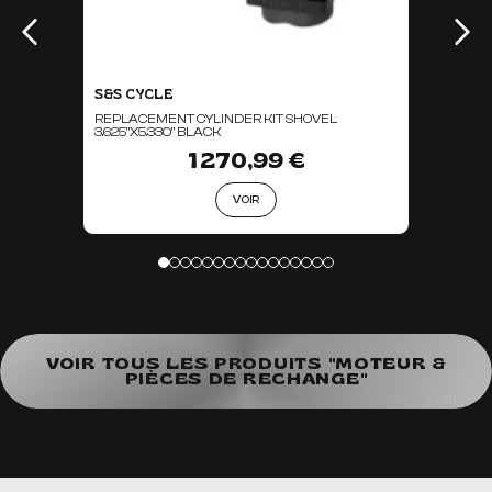
S&S CYCLE
REPLACEMENT CYLINDER KIT SHOVEL
3.625"X5.330" BLACK
1 270,99 €
VOIR
VOIR TOUS LES PRODUITS "MOTEUR &
PIÈCES DE RECHANGE"