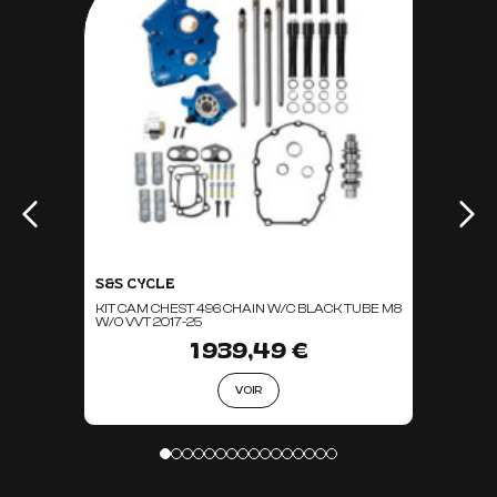
S&S CYCLE
KIT CAM CHEST 496 CHAIN W/C BLACK TUBE M8
W/O VVT 2017-25
1 939,49 €
VOIR