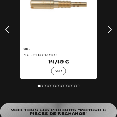
EBC
PILOT JET N224.103-20
14,49 €
VOIR
VOIR TOUS LES PRODUITS "MOTEUR &
PIÈCES DE RECHANGE"