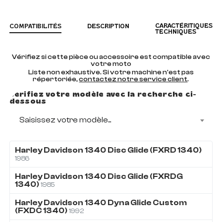
CARACTÉRITIQUES
COMPATIBILITÉS
DESCRIPTION
TECHNIQUES
Vérifiez si cette pièce ou accessoire est compatible avec
votre moto
Liste non exhaustive. Si votre machine n'est pas
répertoriée,
contactez notre service client
.
Vérifiez votre modèle avec la recherche ci-
dessous
Saisissez votre modèle...
Harley Davidson
1340
Disc Glide (FXRD 1340)
1986
Harley Davidson
1340
Disc Glide (FXRDG
1340)
1985
Harley Davidson
1340
Dyna Glide Custom
(FXDC 1340)
1992