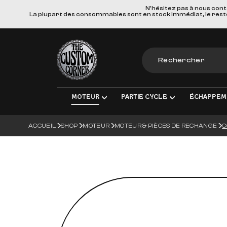
N'hésitez pas à nous cont
La plupart des consommables sont en stock immédiat, le reste e
The Custom Corner
MOTEUR
PARTIE CYCLE
ÉCHAPPEM
ACCUEIL
SHOP
MOTEUR
MOTEUR & PIÈCES DE RECHANGE
C
MOTEUR & PIÈCES DE RECHANGE
TRANSMISSION FINALE
LIGNES D'ÉCHAPPE
ÉLEC
ADMISSION
FREINS
SILENCIEUX
ÉCLA
TRANSMISSION
SUSPENSIONS
COLLECTEURS, TUBE
CHAR
ROUES & ACCESSOIRES
MATERIEL DE MONTA
BOUG
CORPS DU VÉHICULE
BATT
GUIDONS ET COMMANDES MANUE