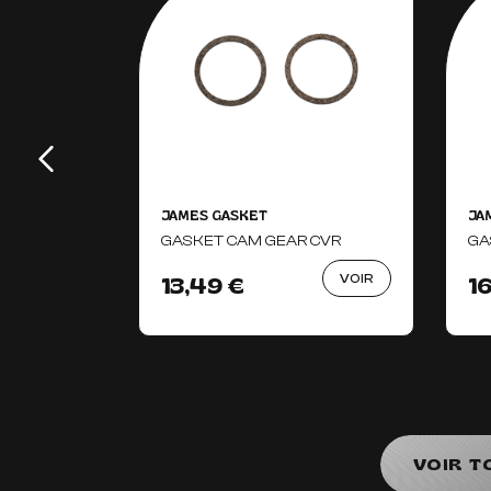
JAMES GASKET
JA
GASKET CAM GEAR CVR
GA
VOIR
13,49 €
1
VOIR T