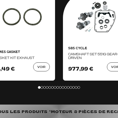
S&S CYCLE
MES GASKET
CAMSHAFT SET 551G GEAR
SKET KIT EXHAUST
DRIVEN
VOIR
VOI
6,49 €
977,99 €
OUS LES PRODUITS "MOTEUR & PIÈCES DE RE