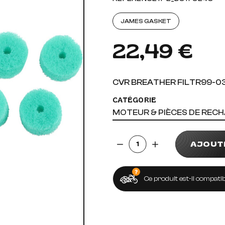
AUDIO, VIDÉO ET FIXATIONS
VISSERIE
JAMES GASKET
 PIEDS
22,49 €
CVR BREATHER FILTR99-0
CATÉGORIE
MOTEUR & PIÈCES DE REC
Quantité
AJOUT
Ce produit est-il compatib