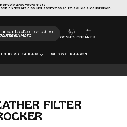
un article avec votre moto
pédition des articles. Nous sommes soumis au délai de livraison
our voir les pièces compatibles
JOUTER MA MOTO
CONNEXION
PANIER
GOODIES & CADEAUX
MOTOS D'OCCASION
UBRIFIANTS
ATHER FILTER
ROCKER