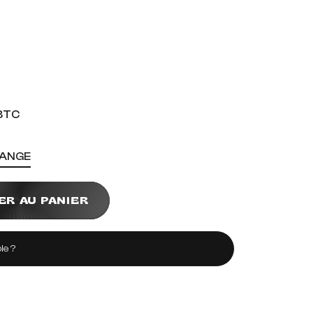
3TC
HANGE
ER AU PANIER
le ?