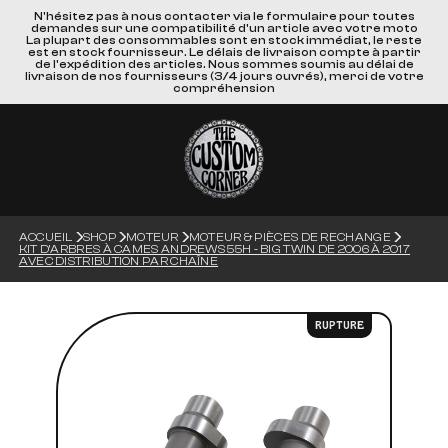
N'hésitez pas à nous contacter via le formulaire pour toutes
demandes sur une compatibilité d'un article avec votre moto
La plupart des consommables sont en stock immédiat, le reste
est en stock fournisseur. Le délais de livraison compte à partir
de l'expédition des articles. Nous sommes soumis au délai de
livraison de nos fournisseurs (3/4 jours ouvrés), merci de votre
compréhension
ACCUEIL
SHOP
MOTEUR
MOTEUR & PIÈCES DE RECHANGE
KIT D'ARBRES À CAMES ANDREWS 55H - BIG TWIN DE 2006 À 2017
AVEC DISTRIBUTION PAR CHAÎNE
RUPTURE