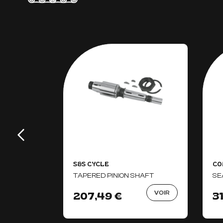
S&S CYCLE
CO
TAPERED PINION SHAFT
SE
VOIR
207,49 €
3