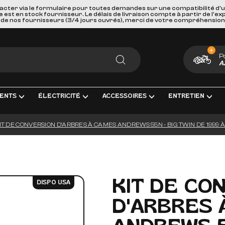
acter via le formulaire pour toutes demandes sur une compatibilité d'
st en stock fournisseur. Le délais de livraison compte à partir de l'ex
de nos fournisseurs (3/4 jours ouvrés), merci de votre compréhension
P
A
RECHERCHER
ENTS
ÉLECTRICITÉ
ACCESSOIRES
ENTRETIEN
IT DE CONVERSION D'ARBRES À CAMES ANDREWS 55N - BIG TWIN DE 1999 
MENT COMPLÈTE
TRICITÉ ET MESURE
BAGAGERIE
HUILES, PRODUIT CHIMIQUES ET L
GOODIES
IRAGE
PORTES BAGAGES, FIXATIONS ET ACCESSOIRES
KITS ENTRETIEN
CARTES CADEAUX
S INTERMÉDIAIRES ET EMBOUTS
GEURS DE BATTERIE
SÉCURITÉ ET DE TRANSPORTS
FILTRES
KIT DE CO
DISPO USA
GE & ACCESSOIRES
IES D'ALLUMAGE
ACCESSOIRES DIVERS
BOUGIES D'ALLUMAGE
D'ARBRES 
ERIES
PAREBRISES ET CARENAGES
BATTERIES
LLES
RETROVISEURS
OUTILLAGE