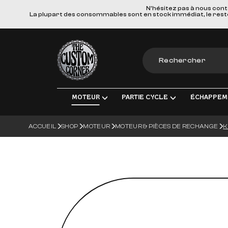
N'hésitez pas à nous cont
La plupart des consommables sont en stock immédiat, le reste e
The Custom Corner
MOTEUR
PARTIE CYCLE
ÉCHAPPEM
ACCUEIL
SHOP
MOTEUR
MOTEUR & PIÈCES DE RECHANGE
K
MOTEUR & PIÈCES DE RECHANGE
TRANSMISSION FINALE
LIGNES D'ÉCHAPPE
ÉLEC
ADMISSION
FREINS
SILENCIEUX
ÉCLA
TRANSMISSION
SUSPENSIONS
COLLECTEURS, TUBE
CHAR
ROUES & ACCESSOIRES
MATERIEL DE MONTA
BOUG
CORPS DU VÉHICULE
BATT
GUIDONS ET COMMANDES MANUE