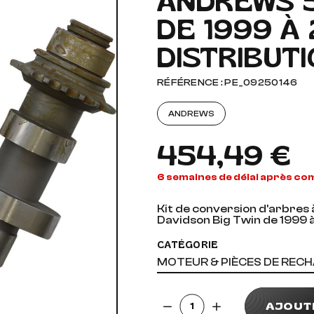
ANDREWS 5
DE 1999 À
AUDIO, VIDÉO ET FIXATIONS
VISSERIE
DISTRIBUT
 PIEDS
RÉFÉRENCE : PE_09250146
ANDREWS
454,49 €
6 semaines de délai après c
Kit de conversion d'arbre
Davidson Big Twin de 1999 
CATÉGORIE
MOTEUR & PIÈCES DE REC
Quantité
AJOUT