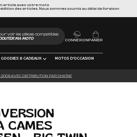
un article avec votre moto
pédition des articles. Nous sommes soumis au délai de livraison
our voir les pièces compatibles
JOUTER MA MOTO
CONNEXION
PANIER
GOODIES & CADEAUX
MOTOS D'OCCASION
À 2006 AVEC DISTRIBUTION PAR CHAÎNE
UBRIFIANTS
NVERSION
À CAMES