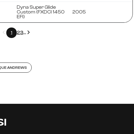
Dyna Super Glide
Custom (FXDCI 1450
2005
EFI)
Précédent
Suivant
2
3
...
1
RQUE ANDREWS
SI