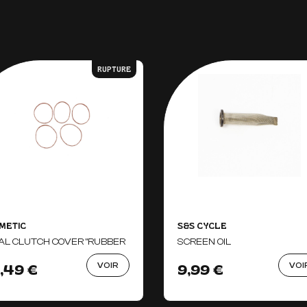
RUPTURE
METIC
S&S CYCLE
AL CLUTCH COVER "RUBBER
SCREEN OIL
VOIR
VOI
1,49 €
9,99 €