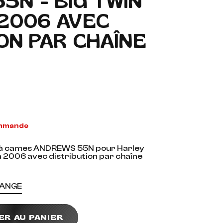
5N - BIG TWIN
 2006 AVEC
ION PAR CHAÎNE
ommande
s à cames ANDREWS 55N pour Harley
à 2006 avec distribution par chaîne
HANGE
ER AU PANIER