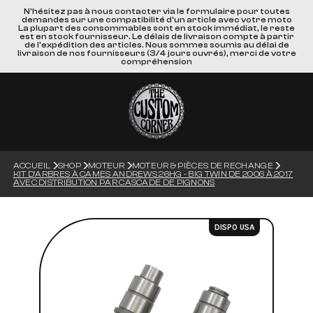
N'hésitez pas à nous contacter via le formulaire pour toutes
demandes sur une compatibilité d'un article avec votre moto
La plupart des consommables sont en stock immédiat, le reste
est en stock fournisseur. Le délais de livraison compte à partir
de l'expédition des articles. Nous sommes soumis au délai de
livraison de nos fournisseurs (3/4 jours ouvrés), merci de votre
compréhension
ACCUEIL
SHOP
MOTEUR
MOTEUR & PIÈCES DE RECHANGE
KIT D'ARBRES À CAMES ANDREWS 26HG - BIG TWIN DE 2006 À 2017
AVEC DISTRIBUTION PAR CASCADE DE PIGNONS
DISPO USA