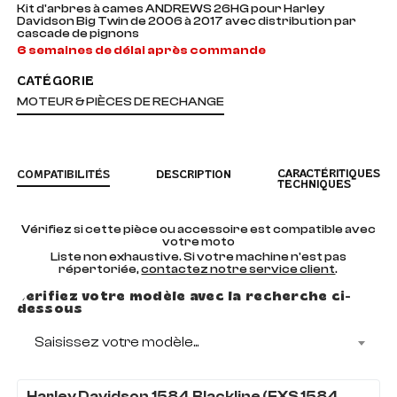
Kit d'arbres à cames ANDREWS 26HG pour Harley
Davidson Big Twin de 2006 à 2017 avec distribution par
cascade de pignons
6 semaines de délai après commande
CATÉGORIE
MOTEUR & PIÈCES DE RECHANGE
CARACTÉRITIQUES
COMPATIBILITÉS
DESCRIPTION
TECHNIQUES
Vérifiez si cette pièce ou accessoire est compatible avec
votre moto
Liste non exhaustive. Si votre machine n'est pas
répertoriée,
contactez notre service client
.
Vérifiez votre modèle avec la recherche ci-
dessous
Saisissez votre modèle...
Harley Davidson
1584
Blackline (FXS 1584