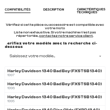
CARACTÉRITIQUES
COMPATIBILITÉS
DESCRIPTION
TECHNIQUES
Vérifiez si cette pièce ou accessoire est compatible avec
votre moto
Liste non exhaustive. Si votre machine n'est pas
répertoriée,
contactez notre service client
.
Vérifiez votre modèle avec la recherche ci-
dessous
Saisissez votre modèle...
Harley Davidson
1340
Bad Boy (FXSTSB 1340)
1997
Harley Davidson
1340
Bad Boy (FXSTSB 1340)
1996
Harley Davidson
1340
Bad Boy (FXSTSB 1340)
1995
Harley Davidson
1340
Disc Glide (FXRD 1340)