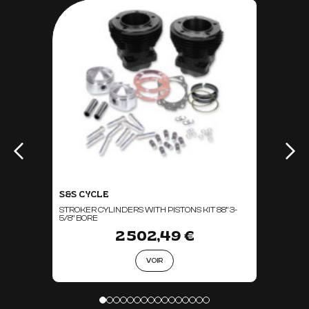
S&S CYCLE
STROKER CYLINDERS WITH PISTONS KIT 88" 3-
5/8" BORE
2 502,49 €
VOIR